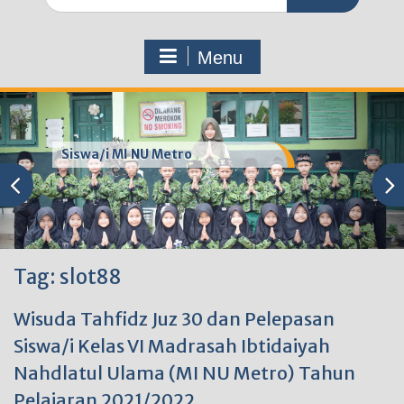
for:
Menu
Siswa/i MI NU Metro
Tag:
slot88
Wisuda Tahfidz Juz 30 dan Pelepasan
Siswa/i Kelas VI Madrasah Ibtidaiyah
Nahdlatul Ulama (MI NU Metro) Tahun
Pelajaran 2021/2022