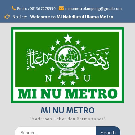
Skip
to
Endro : 081367278550
minumetrolampung@gmail.com
content
Notice:
Welcome to MI Nahdlatul Ulama Metro
MI NU METRO
"Madrasah Hebat dan Bermartabat"
Search