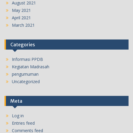
August 2021
May 2021
April 2021
March 2021
Categories
Informasi PPDB
Kegiatan Madrasah
pengumuman
Uncategorized
Meta
Log in
Entries feed
Comments feed