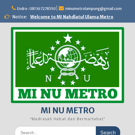
Skip
to
Endro : 081367278550
minumetrolampung@gmail.com
content
Notice:
Welcome to MI Nahdlatul Ulama Metro
MI NU METRO
"Madrasah Hebat dan Bermartabat"
Search