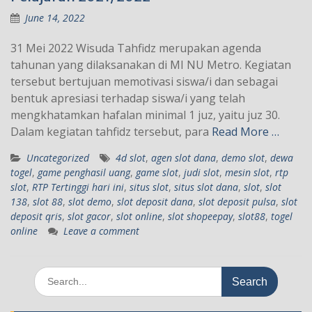
June 14, 2022
31 Mei 2022 Wisuda Tahfidz merupakan agenda
tahunan yang dilaksanakan di MI NU Metro. Kegiatan
tersebut bertujuan memotivasi siswa/i dan sebagai
bentuk apresiasi terhadap siswa/i yang telah
mengkhatamkan hafalan minimal 1 juz, yaitu juz 30.
Dalam kegiatan tahfidz tersebut, para
Read More …
Uncategorized
4d slot
,
agen slot dana
,
demo slot
,
dewa
togel
,
game penghasil uang
,
game slot
,
judi slot
,
mesin slot
,
rtp
slot
,
RTP Tertinggi hari ini
,
situs slot
,
situs slot dana
,
slot
,
slot
138
,
slot 88
,
slot demo
,
slot deposit dana
,
slot deposit pulsa
,
slot
deposit qris
,
slot gacor
,
slot online
,
slot shopeepay
,
slot88
,
togel
online
Leave a comment
Search
for: