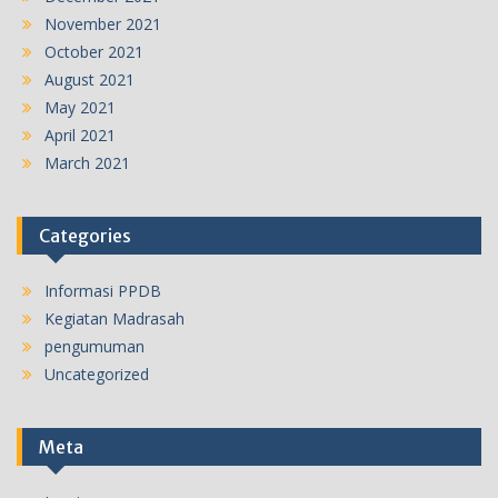
November 2021
October 2021
August 2021
May 2021
April 2021
March 2021
Categories
Informasi PPDB
Kegiatan Madrasah
pengumuman
Uncategorized
Meta