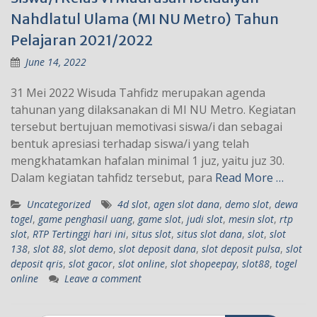
Nahdlatul Ulama (MI NU Metro) Tahun
Pelajaran 2021/2022
June 14, 2022
31 Mei 2022 Wisuda Tahfidz merupakan agenda
tahunan yang dilaksanakan di MI NU Metro. Kegiatan
tersebut bertujuan memotivasi siswa/i dan sebagai
bentuk apresiasi terhadap siswa/i yang telah
mengkhatamkan hafalan minimal 1 juz, yaitu juz 30.
Dalam kegiatan tahfidz tersebut, para
Read More …
Uncategorized
4d slot
,
agen slot dana
,
demo slot
,
dewa
togel
,
game penghasil uang
,
game slot
,
judi slot
,
mesin slot
,
rtp
slot
,
RTP Tertinggi hari ini
,
situs slot
,
situs slot dana
,
slot
,
slot
138
,
slot 88
,
slot demo
,
slot deposit dana
,
slot deposit pulsa
,
slot
deposit qris
,
slot gacor
,
slot online
,
slot shopeepay
,
slot88
,
togel
online
Leave a comment