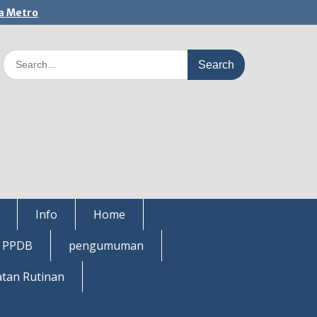
a Metro
Search
for:
Info
Home
i PPDB
pengumuman
atan Rutinan