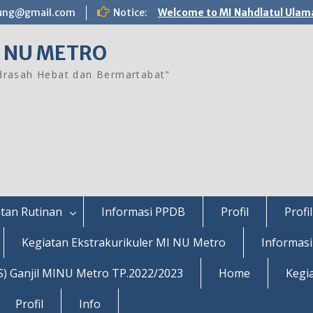
ung@gmail.com
Notice:
Welcome to MI Nahdlatul Ulam
 NU METRO
rasah Hebat dan Bermartabat"
tan Rutinan
Informasi PPDB
Profil
Profil
Kegiatan Ekstrakurikuler MI NU Metro
Informas
S) Ganjil MINU Metro TP.2022/2023
Home
Kegi
Profil
Info