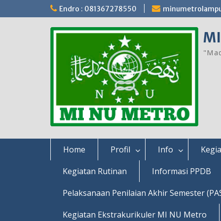
Skip
Endro : 081367278550
minumetrolamp
to
content
MI
"Mad
Home
Profil
Info
Kegia
Kegiatan Rutinan
Informasi PPDB
Pelaksanaan Penilaian Akhir Semester (PA
Kegiatan Ekstrakurikuler MI NU Metro