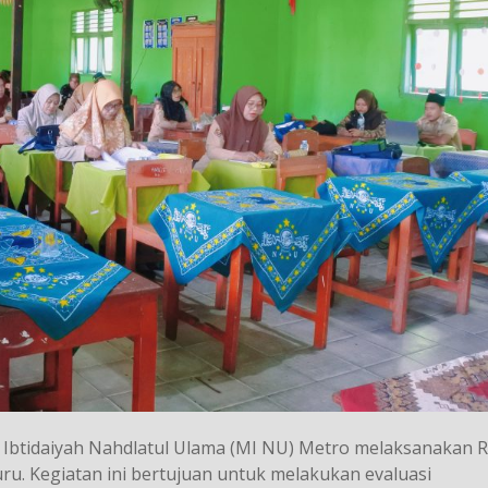
 Ibtidaiyah Nahdlatul Ulama (MI NU) Metro melaksanakan 
ru. Kegiatan ini bertujuan untuk melakukan evaluasi