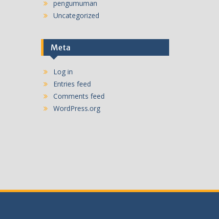
pengumuman
Uncategorized
Meta
Log in
Entries feed
Comments feed
WordPress.org