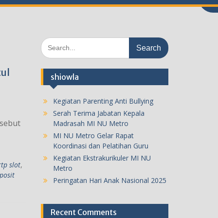
Search
for:
tul
shiowla
Kegiatan Parenting Anti Bullying
Serah Terima Jabatan Kepala
rsebut
Madrasah MI NU Metro
MI NU Metro Gelar Rapat
Koordinasi dan Pelatihan Guru
Kegiatan Ekstrakurikuler MI NU
rtp slot
,
Metro
posit
Peringatan Hari Anak Nasional 2025
Recent Comments