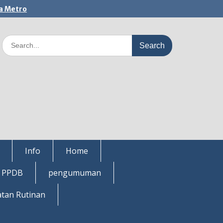
a Metro
Search
for:
Info
Home
i PPDB
pengumuman
atan Rutinan