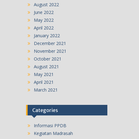
August 2022
June 2022
May 2022
April 2022
January 2022
December 2021
November 2021
October 2021
August 2021
May 2021
April 2021
March 2021
Categories
Informasi PPDB
Kegiatan Madrasah