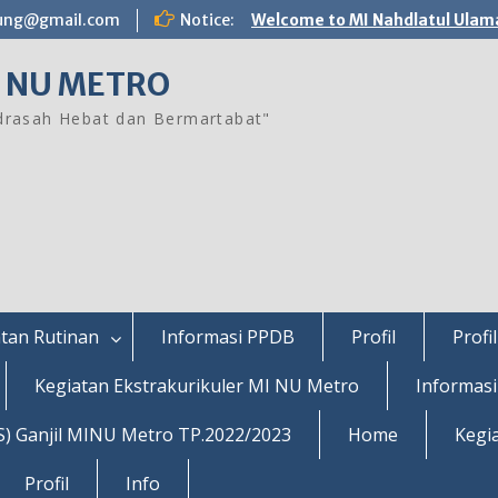
ung@gmail.com
Notice:
Welcome to MI Nahdlatul Ulam
 NU METRO
rasah Hebat dan Bermartabat"
tan Rutinan
Informasi PPDB
Profil
Profil
Kegiatan Ekstrakurikuler MI NU Metro
Informas
S) Ganjil MINU Metro TP.2022/2023
Home
Kegi
Profil
Info