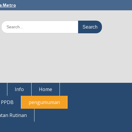
a Metro
Search
for:
Info
Home
i PPDB
pengumuman
atan Rutinan