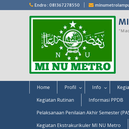
Skip
Endro : 081367278550
minumetrolamp
to
content
MI
"Mad
Home
Profil
Info
Kegia
Kegiatan Rutinan
Informasi PPDB
Pelaksanaan Penilaian Akhir Semester (PA
Kegiatan Ekstrakurikuler MI NU Metro