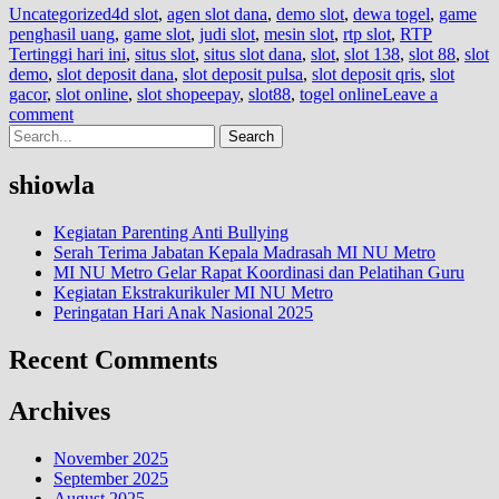
Uncategorized
4d slot
,
agen slot dana
,
demo slot
,
dewa togel
,
game
penghasil uang
,
game slot
,
judi slot
,
mesin slot
,
rtp slot
,
RTP
Tertinggi hari ini
,
situs slot
,
situs slot dana
,
slot
,
slot 138
,
slot 88
,
slot
demo
,
slot deposit dana
,
slot deposit pulsa
,
slot deposit qris
,
slot
gacor
,
slot online
,
slot shopeepay
,
slot88
,
togel online
Leave a
comment
Search
for:
shiowla
Kegiatan Parenting Anti Bullying
Serah Terima Jabatan Kepala Madrasah MI NU Metro
MI NU Metro Gelar Rapat Koordinasi dan Pelatihan Guru
Kegiatan Ekstrakurikuler MI NU Metro
Peringatan Hari Anak Nasional 2025
Recent Comments
Archives
November 2025
September 2025
August 2025