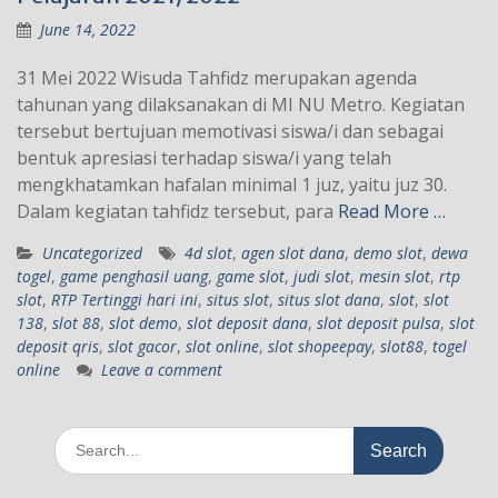
June 14, 2022
31 Mei 2022 Wisuda Tahfidz merupakan agenda
tahunan yang dilaksanakan di MI NU Metro. Kegiatan
tersebut bertujuan memotivasi siswa/i dan sebagai
bentuk apresiasi terhadap siswa/i yang telah
mengkhatamkan hafalan minimal 1 juz, yaitu juz 30.
Dalam kegiatan tahfidz tersebut, para
Read More …
Uncategorized
4d slot
,
agen slot dana
,
demo slot
,
dewa
togel
,
game penghasil uang
,
game slot
,
judi slot
,
mesin slot
,
rtp
slot
,
RTP Tertinggi hari ini
,
situs slot
,
situs slot dana
,
slot
,
slot
138
,
slot 88
,
slot demo
,
slot deposit dana
,
slot deposit pulsa
,
slot
deposit qris
,
slot gacor
,
slot online
,
slot shopeepay
,
slot88
,
togel
online
Leave a comment
Search
for: