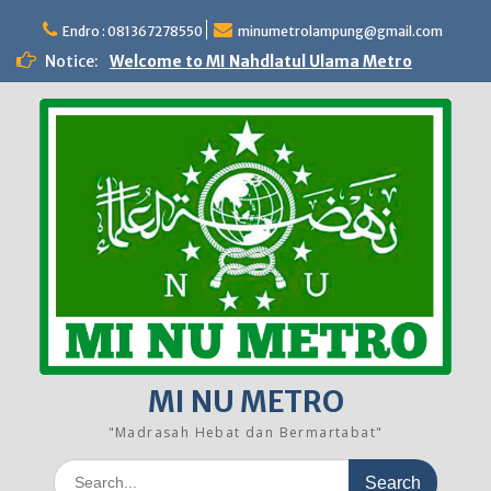
Skip
to
Endro : 081367278550
minumetrolampung@gmail.com
content
Notice:
Welcome to MI Nahdlatul Ulama Metro
MI NU METRO
"Madrasah Hebat dan Bermartabat"
Search