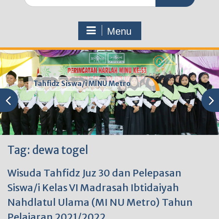
for:
Menu
Tahfidz Siswa/i MINU Metro
Tag:
dewa togel
Wisuda Tahfidz Juz 30 dan Pelepasan
Siswa/i Kelas VI Madrasah Ibtidaiyah
Nahdlatul Ulama (MI NU Metro) Tahun
Pelajaran 2021/2022