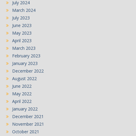
July 2024
March 2024
July 2023
June 2023
May 2023
April 2023
March 2023
February 2023
January 2023
December 2022
August 2022
June 2022
May 2022
April 2022
January 2022
December 2021
November 2021
October 2021