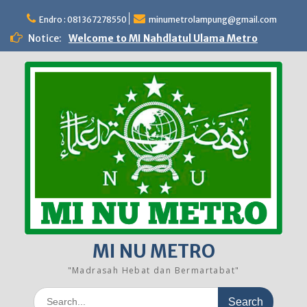
Skip
to
Endro : 081367278550
minumetrolampung@gmail.com
content
Notice:
Welcome to MI Nahdlatul Ulama Metro
MI NU METRO
"Madrasah Hebat dan Bermartabat"
Search