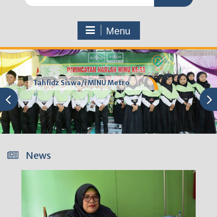
for:
Menu
Tahfidz Siswa/i MINU Metro
News