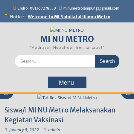
Skip
Endro : 081367278550
minumetrolampung@gmail.com
to
content
Notice:
Welcome to MI Nahdlatul Ulama Metro
MI NU METRO
"Madrasah Hebat dan Bermartabat"
Search
for:
Menu
Siswa/i MI NU Metro Melaksanakan
Kegiatan Vaksinasi
January 5, 2022
admin