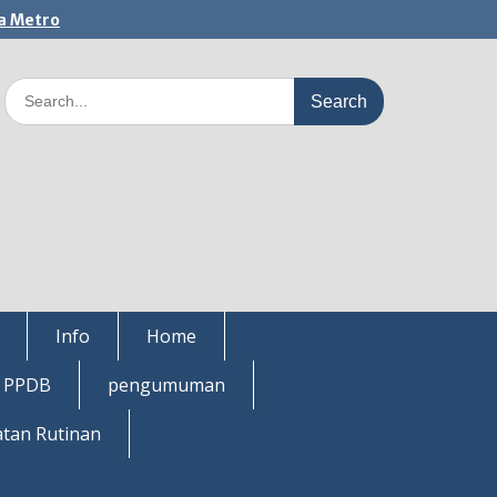
a Metro
Search
for:
Info
Home
i PPDB
pengumuman
atan Rutinan