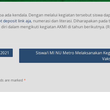
pa ada kendala. Dengan melalui kegiatan tersebut siswa da
ot deposit link aja,
numerasi dan literasi. Diharapakan pada 
iri dalam mengikuti kegiatan AKMI di tahun berikutnya. (R
 2021
Siswa/i MI NU Metro Melaksanakan Keg
Vaks
elds are marked
*