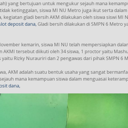
ah) yang bertujuan untuk mengukur sejauh mana kemam
idak ketinggalan, siswa MI NU Metro juga ikut serta dalam
 kegiatan gladi bersih AKM dilakukan oleh siswa siswi MI 
slot deposit dana,
Gladi bersih dilakukan di SMPN 6 Metro y
 November kemarin, siswa MI NU telah mempersiapkan dala
AKMI tersebut diikuti oleh 34 siswa, 1 proctor yaitu Mashu
s yaitu Rizky Nurauriri dan 2 pengawas dari pihak SMPN 6 M
a, AKM adalah suatu bentuk usaha yang sangat bermanfa
i sejauh mana kemampuan siswa dalam menguasai keteramp
osit dana,