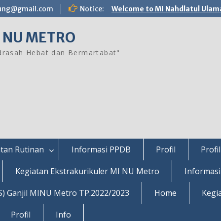
ung@gmail.com
Notice:
Welcome to MI Nahdlatul Ulam
 NU METRO
rasah Hebat dan Bermartabat"
tan Rutinan
Informasi PPDB
Profil
Profil
Kegiatan Ekstrakurikuler MI NU Metro
Informas
S) Ganjil MINU Metro TP.2022/2023
Home
Kegi
Profil
Info