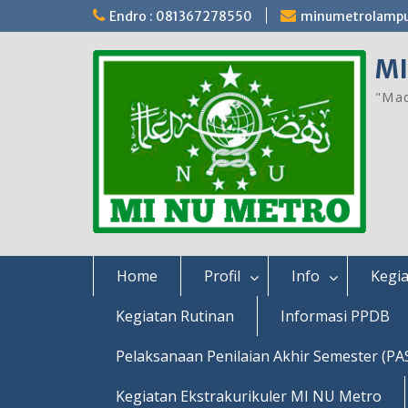
Skip
Endro : 081367278550
minumetrolamp
to
content
MI
"Mad
Home
Profil
Info
Kegia
Kegiatan Rutinan
Informasi PPDB
Pelaksanaan Penilaian Akhir Semester (PA
Kegiatan Ekstrakurikuler MI NU Metro