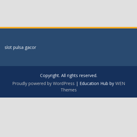
slot pulsa gacor
Copyright. All rights reserved.
Proudly powered by WordPress
|
Education Hub by
WEN
Themes