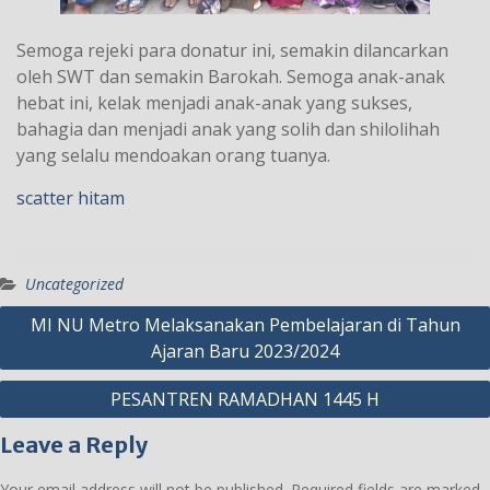
Semoga rejeki para donatur ini, semakin dilancarkan
oleh SWT dan semakin Barokah. Semoga anak-anak
hebat ini, kelak menjadi anak-anak yang sukses,
bahagia dan menjadi anak yang solih dan shilolihah
yang selalu mendoakan orang tuanya.
scatter hitam
Uncategorized
Post
MI NU Metro Melaksanakan Pembelajaran di Tahun
Ajaran Baru 2023/2024
navigation
PESANTREN RAMADHAN 1445 H
Leave a Reply
Your email address will not be published.
Required fields are marked